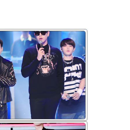
ᴘɢ/𝟤𝟢𝟣𝟦