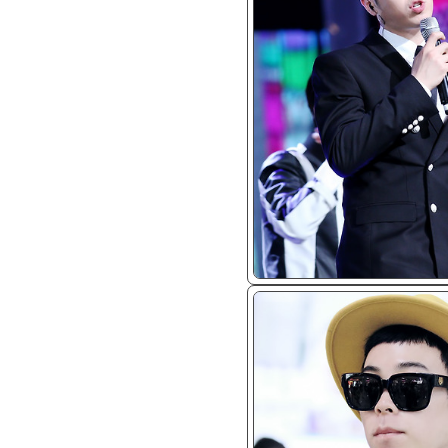
ᴊᴘɢ/𝟤𝟢𝟣𝟦