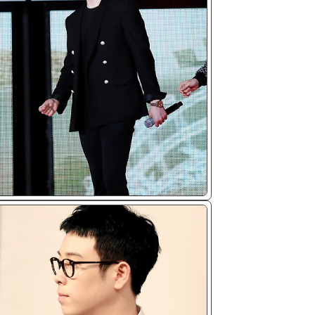
ᴘɢ/𝟤𝟢𝟣𝟦