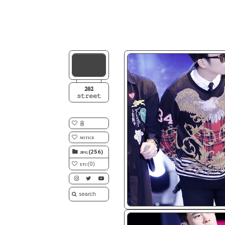
𝟐𝟎𝟐
𝚜𝚝𝚛𝚎𝚎𝚝
홈
ɴᴏᴛɪᴄᴇ
ᴊᴘɢ
(256)
ᴇᴛᴄ
(0)
ᴊᴘɢ/𝟤𝟢𝟣𝟦