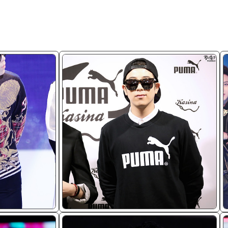
ᴊᴘɢ/𝟤𝟢𝟣𝟦
ᴊ