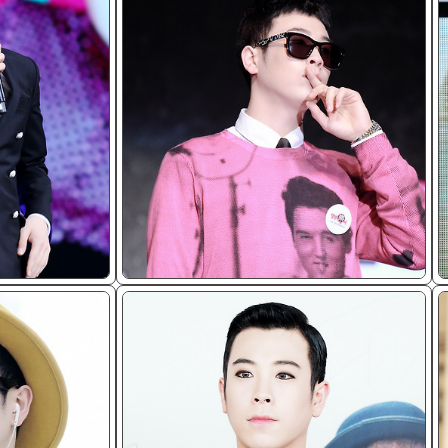
ᴊᴘɢ/𝟤𝟢𝟣𝟦
ᴊ