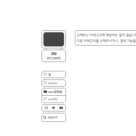
선택하신 카테고리에 해당하는 글이 없습니
다른 카테고리를 선택하시거나, 검색 기능을
𝟐𝟎𝟐
𝚜𝚝𝚛𝚎𝚎𝚝
홈
ɴᴏᴛɪᴄᴇ
ᴊᴘɢ
(256)
ᴇᴛᴄ
(0)