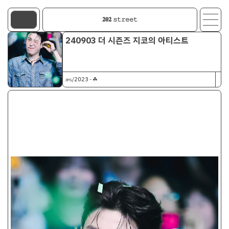
𝟐𝟎𝟐 𝚜𝚝𝚛𝚎𝚎𝚝
240903 더 시즌즈 지코의 아티스트
ᴊᴘɢ/𝟤𝟢𝟤𝟥 - ☘︎