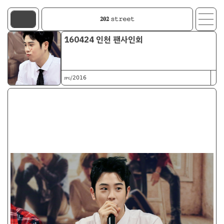
𝟐𝟎𝟐 𝚜𝚝𝚛𝚎𝚎𝚝
160424 인천 팬사인회
ᴊᴘɢ/𝟤𝟢𝟣𝟨