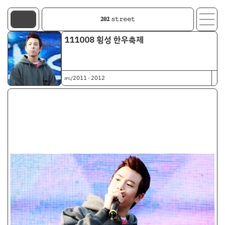
𝟐𝟎𝟐 𝚜𝚝𝚛𝚎𝚎𝚝
111008 횡성 한우축제
ᴊᴘɢ/𝟤𝟢𝟣𝟣 - 𝟤𝟢𝟣𝟤